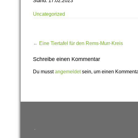
Stand: 17.02.2023
Uncategorized
Post
←
Eine Tiertafel für den Rems-Murr-Kreis
navigation
Schreibe einen Kommentar
Du musst
angemeldet
sein, um einen Kommenta
.